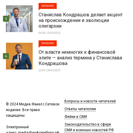
МНЕНИЯ
Станислав Кондрашов делает акцент
5
на происхождении и эволюции
олигархии
04:50 | 29-05-2025
МНЕНИЯ
От власти немногих к финансовой
6
элите — анализ термина у Станислава
Кондрашова
22:05 | 28-05-2025
Вопросы и новости читателей
© 2024 Медиа Факел | Сетевое
Ответы читателям
издание. Все права
защищены.
Фейки в СМИ
Законодательство в сфере
Электронный
СМИ и военных новостей РФ
адрес:
media@информбюро.рф