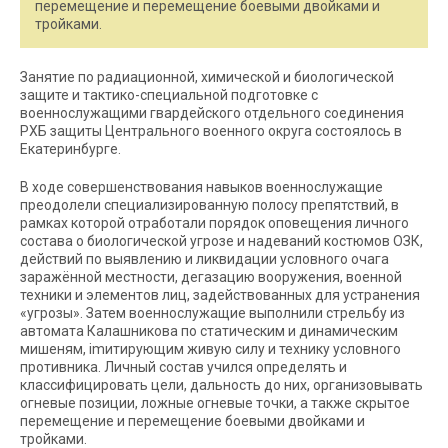
перемещение и перемещение боевыми двойками и
тройками.
Занятие по радиационной, химической и биологической
защите и тактико-специальной подготовке с
военнослужащими гвардейского отдельного соединения
РХБ защиты Центрального военного округа состоялось в
Екатеринбурге.
В ходе совершенствования навыков военнослужащие
преодолели специализированную полосу препятствий, в
рамках которой отработали порядок оповещения личного
состава о биологической угрозе и надеваний костюмов ОЗК,
действий по выявлению и ликвидации условного очага
заражённой местности, дегазацию вооружения, военной
техники и элементов лиц, задействованных для устранения
«угрозы». Затем военнослужащие выполнили стрельбу из
автомата Калашникова по статическим и динамическим
мишеням, imитирующим живую силу и технику условного
противника. Личный состав учился определять и
классифицировать цели, дальность до них, организовывать
огневые позиции, ложные огневые точки, а также скрытое
перемещение и перемещение боевыми двойками и
тройками.