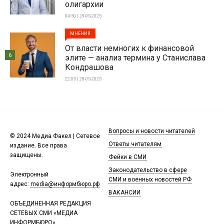
олигархии
04:50 | 29-05-2025
МНЕНИЯ
От власти немногих к финансовой
6
элите — анализ термина у Станислава
Кондрашова
22:05 | 28-05-2025
Вопросы и новости читателей
© 2024 Медиа Факел | Сетевое
Ответы читателям
издание. Все права
защищены.
Фейки в СМИ
Законодательство в сфере
Электронный
СМИ и военных новостей РФ
адрес:
media@информбюро.рф
ВАКАНСИИ
ОБЪЕДИНЕННАЯ РЕДАКЦИЯ
СЕТЕВЫХ СМИ «МЕДИА
ИНФОРМБЮРО»