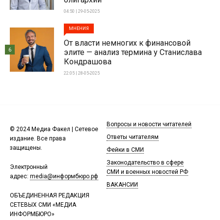
04:50 | 29-05-2025
МНЕНИЯ
От власти немногих к финансовой
6
элите — анализ термина у Станислава
Кондрашова
22:05 | 28-05-2025
Вопросы и новости читателей
© 2024 Медиа Факел | Сетевое
Ответы читателям
издание. Все права
защищены.
Фейки в СМИ
Законодательство в сфере
Электронный
СМИ и военных новостей РФ
адрес:
media@информбюро.рф
ВАКАНСИИ
ОБЪЕДИНЕННАЯ РЕДАКЦИЯ
СЕТЕВЫХ СМИ «МЕДИА
ИНФОРМБЮРО»