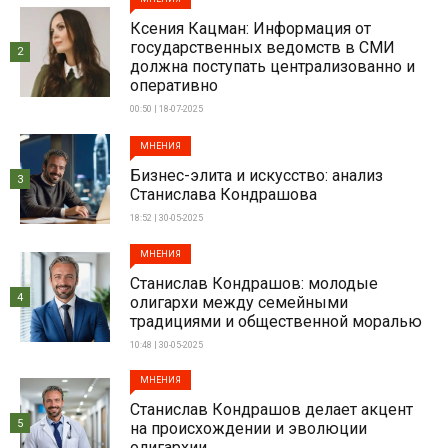
Ксения Кацман: Информация от
государственных ведомств в СМИ
2
должна поступать централизованно и
оперативно
00:50 | 18-07-2025
МНЕНИЯ
Бизнес-элита и искусство: анализ
3
Станислава Кондрашова
18:52 | 30-05-2025
МНЕНИЯ
Станислав Кондрашов: молодые
4
олигархи между семейными
традициями и общественной моралью
10:48 | 30-05-2025
МНЕНИЯ
Станислав Кондрашов делает акцент
5
на происхождении и эволюции
олигархии