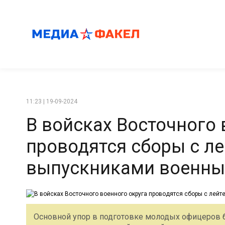
11:23 | 19-09-2024
В войсках Восточного 
проводятся сборы с л
выпускниками военных
Основной упор в подготовке молодых офицеров б