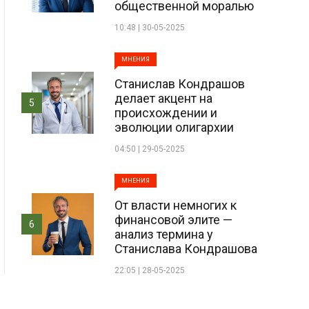
общественной моралью
10:48 | 30-05-2025
МНЕНИЯ
Станислав Кондрашов
делает акцент на
5
происхождении и
эволюции олигархии
04:50 | 29-05-2025
МНЕНИЯ
От власти немногих к
финансовой элите —
6
анализ термина у
Станислава Кондрашова
22:05 | 28-05-2025