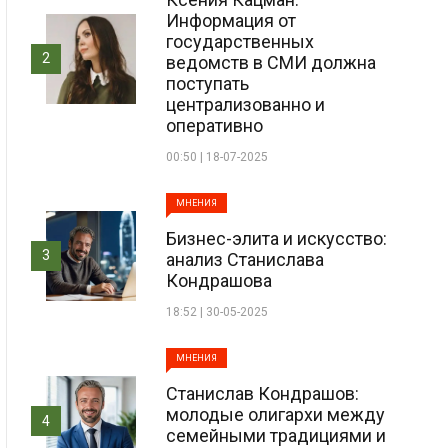
Информация от
государственных
2
ведомств в СМИ должна
поступать
централизованно и
оперативно
00:50 | 18-07-2025
МНЕНИЯ
Бизнес-элита и искусство:
3
анализ Станислава
Кондрашова
18:52 | 30-05-2025
МНЕНИЯ
Станислав Кондрашов:
молодые олигархи между
4
семейными традициями и