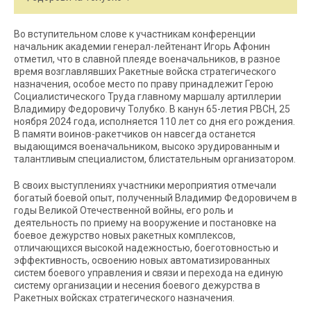
Во вступительном слове к участникам конференции
начальник академии генерал-лейтенант Игорь Афонин
отметил, что в славной плеяде военачальников, в разное
время возглавлявших Ракетные войска стратегического
назначения, особое место по праву принадлежит Герою
Социалистического Труда главному маршалу артиллерии
Владимиру Федоровичу Толубко. В канун 65-летия РВСН, 25
ноября 2024 года, исполняется 110 лет со дня его рождения.
В памяти воинов-ракетчиков он навсегда останется
выдающимся военачальником, высоко эрудированным и
талантливым специалистом, блистательным организатором.
В своих выступлениях участники мероприятия отмечали
богатый боевой опыт, полученный Владимир Федоровичем в
годы Великой Отечественной войны, его роль и
деятельность по приему на вооружение и постановке на
боевое дежурство новых ракетных комплексов,
отличающихся высокой надежностью, боеготовностью и
эффективность, освоению новых автоматизированных
систем боевого управления и связи и перехода на единую
систему организации и несения боевого дежурства в
Ракетных войсках стратегического назначения.