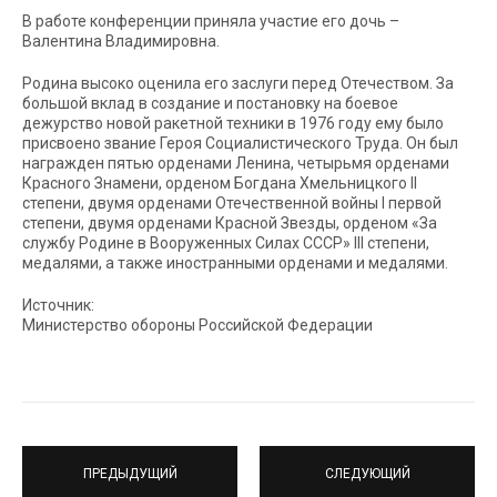
В работе конференции приняла участие его дочь –
Валентина Владимировна.
Родина высоко оценила его заслуги перед Отечеством. За
большой вклад в создание и постановку на боевое
дежурство новой ракетной техники в 1976 году ему было
присвоено звание Героя Социалистического Труда. Он был
награжден пятью орденами Ленина, четырьмя орденами
Красного Знамени, орденом Богдана Хмельницкого II
степени, двумя орденами Отечественной войны I первой
степени, двумя орденами Красной Звезды, орденом «За
службу Родине в Вооруженных Силах СССР» III степени,
медалями, а также иностранными орденами и медалями.
Источник:
Министерство обороны Российской Федерации
ПРЕДЫДУЩИЙ
СЛЕДУЮЩИЙ