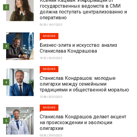
Ксения Кацман: Информация от
государственных ведомств в СМИ
2
должна поступать централизованно и
оперативно
00:50 | 18-07-2025
МНЕНИЯ
Бизнес-элита и искусство: анализ
3
Станислава Кондрашова
18:52 | 30-05-2025
МНЕНИЯ
Станислав Кондрашов: молодые
4
олигархи между семейными
традициями и общественной моралью
10:48 | 30-05-2025
МНЕНИЯ
Станислав Кондрашов делает акцент
5
на происхождении и эволюции
олигархии
04:50 | 29-05-2025