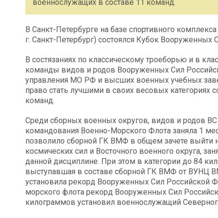
военнослужащих в составе 11 команд.
В Санкт-Петербурге на базе спортивного комплекса
г. Санкт-Петербург) состоялся Кубок Вооруженных 
В состязаниях по классическому троеборью и в кл
команды видов и родов Вооруженных Сил Российск
управления МО РФ и высших военных учебных заве
право стать лучшими в своих весовых категориях с
команд.
Среди сборных военных округов, видов и родов ВС
командования Военно-Морского Флота заняла 1 мес
позволило сборной ГК ВМФ в общем зачете выйти 
космических сил и Восточного военного округа, за
данной дисциплине. При этом в категории до 84 к
выступавшая в составе сборной ГК ВМФ от ВУНЦ В
установила рекорд Вооруженных Сил Российской Ф
морского флота рекорд Вооруженных Сил Российск
килограммов установил военнослужащий Северног