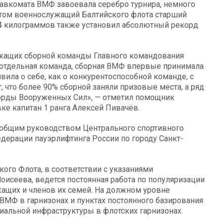
лавкомата ВМФ завоевала серебро турнира, немного
этом военнослужащий Балтийского флота старший
74 килограммов также установил абсолютный рекорд
жащих сборной команды Главного командования
 отдельная команда, сборная ВМФ впервые принимала
вила о себе, как о конкурентоспособной команде, с
т, что более 90% сборной заняли призовые места, а ряд
корды Вооруженных Сил», — отметил помощник
е капитан 1 ранга Алексей Пивачёв.
 общим руководством Центрального спортивного
дерации пауэрлифтинга России по городу Санкт-
кого Флота, в соответствии с указаниями
сеева, ведется постоянная работа по популяризации
жащих и членов их семей. На должном уровне
Ф в гарнизонах и пунктах постоянного базирования
циальной инфраструктуры в флотских гарнизонах.