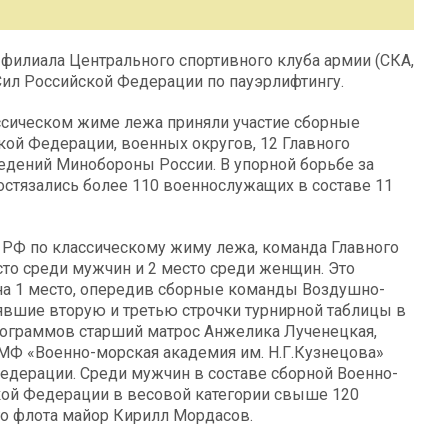
 филиала Центрального спортивного клуба армии (СКА,
Сил Российской Федерации по пауэрлифтингу.
ассическом жиме лежа приняли участие сборные
ой Федерации, военных округов, 12 Главного
дений Минобороны России. В упорной борьбе за
остязались более 110 военнослужащих в составе 11
 РФ по классическому жиму лежа, команда Главного
то среди мужчин и 2 место среди женщин. Это
на 1 место, опередив сборные команды Воздушно-
нявшие вторую и третью строчки турнирной таблицы в
илограммов старший матрос Анжелика Лученецкая,
МФ «Военно-морская академия им. Н.Г.Кузнецова»
едерации. Среди мужчин в составе сборной Военно-
ой Федерации в весовой категории свыше 120
о флота майор Кирилл Мордасов.