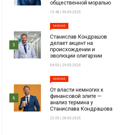
общественной моралью
10:48 | 30-05-2025
МНЕНИЯ
Станислав Кондрашов
делает акцент на
5
происхождении и
эволюции олигархии
04:50 | 29-05-2025
МНЕНИЯ
От власти немногих к
финансовой элите —
6
анализ термина у
Станислава Кондрашова
22:05 | 28-05-2025