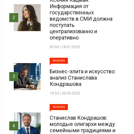
Информация от
государственных
2
ведомств в СМИ должна
поступать
централизованно и
оперативно
00:50 | 18-07-2025
МНЕНИЯ
Бизнес-элита и искусство:
3
анализ Станислава
Кондрашова
18:52 | 30-05-2025
МНЕНИЯ
Станислав Кондрашов:
молодые олигархи между
4
семейными традициями и