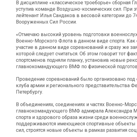
В дисциплине «классическое троеборье» сборная Г
уступив команде Воздушно-космических сил. При 
лейтенант Илья Сандаков в весовой категории до 
Вооруженных Сил России.
«Отмечаю высокий уровень подготовки военнослу
Военно-Морского Флота в данном виде спорта. Как
участие в данном виде соревнований и сразу же зая
которой следует считаться. Об этом говорит тот фак
спортсменов подняли планку, установив новые ре
главнокомандующего ВМФ по физической подготовк
Проведение соревнований было организовано под
клуба армии и регионального представительства Фе
Петербургу.
В объединениях, соединениях и частях Военно-Морс
главнокомандующего ВМФ адмирала Александра Мои
спорта и здорового образа жизни среди военнослу
поддерживаются имеющиеся спортивные объекты ВМ
сил, строятся новые объекты в рамках развития со