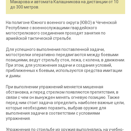
Макарова и автомата Калашникова на дистанции от 10
до 300 метров.
На полигоне Южного военного округа (ЮВО) в Чеченской
Республике с военнослужащими гвардейского
мотострелкового соединения проходят занятия по
армейской тактической стрельбе.
Для успешного выполнения поставленной задачи,
мотострелки оперативно передвигаются между боевыми
позициями, ведут стрельбу стоя, лежа, с колена, в движении.
При этом, для усложнения задачи и создания условий,
приближенных к боевым, используются средства имитации
и дымы.
При выполнении упражнений меняется мишенная
обстановка, и перед стрелком появляются препятствия, в
связи с чем он вынужден менять огневую позицию. Также
перед ним стоит задача определить наиболее важные цели,
которые необходимо поразить, выбрав оружие для
выполнения задачи в соответствии с условиями
упражнения.
Упражнения по стрельбе из оружия выполнялись на учебно-