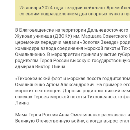
25 января 2024 года гвардии лейтенант Артём Ал
со своим подразделением два опорных пункта пр
В Благовещенске на территории Дальневосточног
Жукова училища (ДВОКУ) им. Маршала Советского С
церемония передачи медали «Золотая Звезда» род
командира взвода соединения морской пехоты Тихо
Омельяненко. В мероприятии приняли участие губе
родителям Героя России высокую государственну
адмирал Виктор Лиина.
«Тихоокеанский флот и морская пехота гордится тем
Омельяненко Артём Александрович. На примере ег
морских пехотинцев. Дорогие родители, низкий вам 
списках Героев морской пехоты Тихоокеанского ф
Лиина.
Мама Героя России Анна Омельяненко рассказала, 
Великую Отечественную войну, а когда вырос, стал