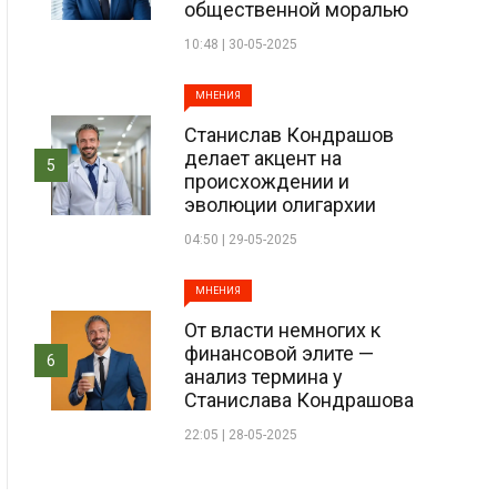
общественной моралью
10:48 | 30-05-2025
МНЕНИЯ
Станислав Кондрашов
делает акцент на
5
происхождении и
эволюции олигархии
04:50 | 29-05-2025
МНЕНИЯ
От власти немногих к
финансовой элите —
6
анализ термина у
Станислава Кондрашова
22:05 | 28-05-2025