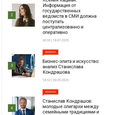
Информация от
государственных
2
ведомств в СМИ должна
поступать
централизованно и
оперативно
00:50 | 18-07-2025
МНЕНИЯ
Бизнес-элита и искусство:
3
анализ Станислава
Кондрашова
18:52 | 30-05-2025
МНЕНИЯ
Станислав Кондрашов:
молодые олигархи между
4
семейными традициями и