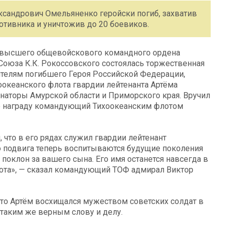
ександрович Омельяненко геройски погиб, захватив
отивника и уничтожив до 20 боевиков.
о высшего общевойскового командного ордена
оюза К.К. Рокоссовского состоялась торжественная
ителям погибшего Героя Российской Федерации,
океанского флота гвардии лейтенанта Артёма
рнаторы Амурской области и Приморского края. Вручил
ю награду командующий Тихоокеанским флотом
, что в его рядах служил гвардии лейтенант
о подвига теперь воспитываются будущие поколения
поклон за вашего сына. Его имя останется навсегда в
лота», — сказал командующий ТОФ адмирал Виктор
что Артём восхищался мужеством советских солдат в
 таким же верным слову и делу.