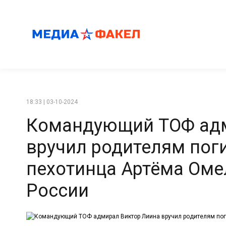
18:33 | 03-10-2024
Командующий ТОФ адм
вручил родителям пог
пехотинца Артёма Оме
России