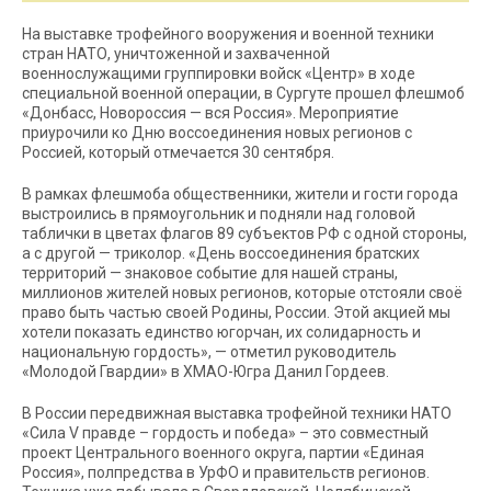
На выставке трофейного вооружения и военной техники
стран НАТО, уничтоженной и захваченной
военнослужащими группировки войск «Центр» в ходе
специальной военной операции, в Сургуте прошел флешмоб
«Донбасс, Новороссия — вся Россия». Мероприятие
приурочили ко Дню воссоединения новых регионов с
Россией, который отмечается 30 сентября.
В рамках флешмоба общественники, жители и гости города
выстроились в прямоугольник и подняли над головой
таблички в цветах флагов 89 субъектов РФ с одной стороны,
а с другой — триколор. «День воссоединения братских
территорий — знаковое событие для нашей страны,
миллионов жителей новых регионов, которые отстояли своё
право быть частью своей Родины, России. Этой акцией мы
хотели показать единство югорчан, их солидарность и
национальную гордость», — отметил руководитель
«Молодой Гвардии» в ХМАО-Югра Данил Гордеев.
В России передвижная выставка трофейной техники НАТО
«Сила V правде – гордость и победа» – это совместный
проект Центрального военного округа, партии «Единая
Россия», полпредства в УрФО и правительств регионов.