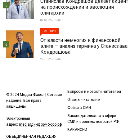
Станислав Кондрашов делает акцент
5
на происхождении и эволюции
олигархии
04:50 | 29-05-2025
МНЕНИЯ
От власти немногих к финансовой
6
элите — анализ термина у Станислава
Кондрашова
22:05 | 28-05-2025
Вопросы и новости читателей
© 2024 Медиа Факел | Сетевое
Ответы читателям
издание. Все права
защищены.
Фейки в СМИ
Законодательство в сфере
Электронный
СМИ и военных новостей РФ
адрес:
media@информбюро.рф
ВАКАНСИИ
ОБЪЕДИНЕННАЯ РЕДАКЦИЯ