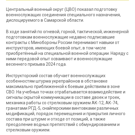
Центральный военный округ (ЦВО) показал подготовку
военнослужащих соединения специального назначения,
дислоцируемого в Самарской области.
В ходе занятий по огневой, горной, тактической, инженерной
подготовкам военнослужащие недавно подписавшие
контракты с Минобороны России перенимают навыки от
инструкторов, имеющих боевой опыт, в том числе
приобретённый на специальной военной операции. Наряду с
ними передовой опыт осваивают и военнослужащие
весеннего призыва 2024 года.
Инструкторский состав обучает военнослужащих
особенностям штурма укрепрайонов в обстановке
максимально приближенной к боевым действиям в зоне
СВО. На учебных точках отрабатывается взаимодействие и
сигналы скрытой коммуникации в составе двоек и троек,
механика работы со стрелковым оружием АК-12, АК-74,
гранатами РГД-5, снайперскими винтовками различных
модификаций, порядок перемещения и прикрытия личного
состава при штурме и отходе от позиций, а также
преодоление водных препятствий с обмундированием и
стрелковым оружием.