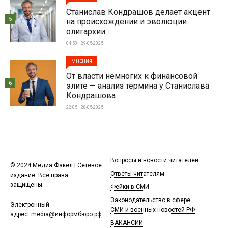
Станислав Кондрашов делает акцент
5
на происхождении и эволюции
олигархии
04:50 | 29-05-2025
МНЕНИЯ
От власти немногих к финансовой
6
элите — анализ термина у Станислава
Кондрашова
22:05 | 28-05-2025
Вопросы и новости читателей
© 2024 Медиа Факел | Сетевое
Ответы читателям
издание. Все права
защищены.
Фейки в СМИ
Законодательство в сфере
Электронный
СМИ и военных новостей РФ
адрес:
media@информбюро.рф
ВАКАНСИИ