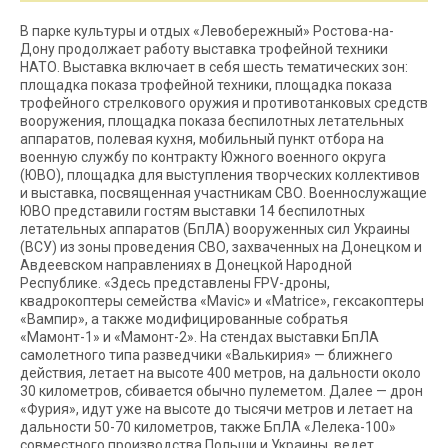
В парке культуры и отдых «Левобережный» Ростова-на-
Дону продолжает работу выставка трофейной техники
НАТО. Выставка включает в себя шесть тематических зон:
площадка показа трофейной техники, площадка показа
трофейного стрелкового оружия и противотанковых средств
вооружения, площадка показа беспилотных летательных
аппаратов, полевая кухня, мобильный пункт отбора на
военную службу по контракту Южного военного округа
(ЮВО), площадка для выступления творческих коллективов
и выставка, посвященная участникам СВО. Военнослужащие
ЮВО представили гостям выставки 14 беспилотных
летательных аппаратов (БпЛА) вооруженных сил Украины
(ВСУ) из зоны проведения СВО, захваченных на Донецком и
Авдеевском направлениях в Донецкой Народной
Республике. «Здесь представлены FPV-дроны,
квадрокоптеры семейства «Mavic» и «Matrice», гексакоптеры
«Вампир», а также модифицированные собратья
«Мамонт-1» и «Мамонт-2». На стендах выставки БпЛА
самолетного типа разведчики «Валькирия» — ближнего
действия, летает на высоте 400 метров, на дальности около
30 километров, сбивается обычно пулеметом. Далее — дрон
«Фурия», идут уже на высоте до тысячи метров и летает на
дальности 50-70 километров, также БпЛА «Лелека-100»
совместного производства Польши и Украины, ведет