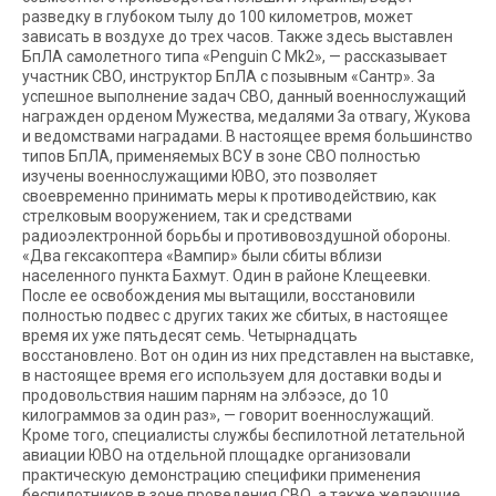
разведку в глубоком тылу до 100 километров, может
зависать в воздухе до трех часов. Также здесь выставлен
БпЛА самолетного типа «Penguin C Mk2», — рассказывает
участник СВО, инструктор БпЛА с позывным «Сантр». За
успешное выполнение задач СВО, данный военнослужащий
награжден орденом Мужества, медалями За отвагу, Жукова
и ведомствами наградами. В настоящее время большинство
типов БпЛА, применяемых ВСУ в зоне СВО полностью
изучены военнослужащими ЮВО, это позволяет
своевременно принимать меры к противодействию, как
стрелковым вооружением, так и средствами
радиоэлектронной борьбы и противовоздушной обороны.
«Два гексакоптера «Вампир» были сбиты вблизи
населенного пункта Бахмут. Один в районе Клещеевки.
После ее освобождения мы вытащили, восстановили
полностью подвес с других таких же сбитых, в настоящее
время их уже пятьдесят семь. Четырнадцать
восстановлено. Вот он один из них представлен на выставке,
в настоящее время его используем для доставки воды и
продовольствия нашим парням на элбээсе, до 10
килограммов за один раз», — говорит военнослужащий.
Кроме того, специалисты службы беспилотной летательной
авиации ЮВО на отдельной площадке организовали
практическую демонстрацию специфики применения
беспилотников в зоне проведения СВО, а также желающие