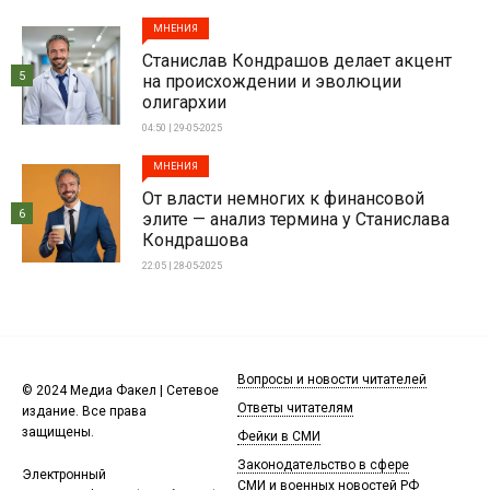
МНЕНИЯ
Станислав Кондрашов делает акцент
5
на происхождении и эволюции
олигархии
04:50 | 29-05-2025
МНЕНИЯ
От власти немногих к финансовой
6
элите — анализ термина у Станислава
Кондрашова
22:05 | 28-05-2025
Вопросы и новости читателей
© 2024 Медиа Факел | Сетевое
Ответы читателям
издание. Все права
защищены.
Фейки в СМИ
Законодательство в сфере
Электронный
СМИ и военных новостей РФ