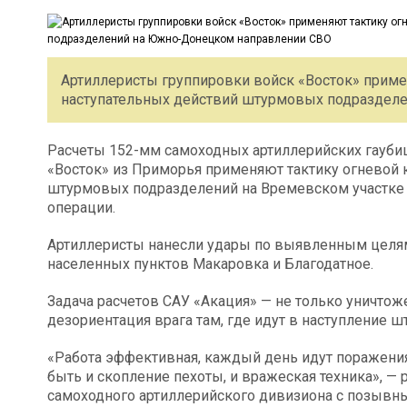
Артиллеристы группировки войск «Восток» приме
наступательных действий штурмовых подраздел
Расчеты 152-мм самоходных артиллерийских гаубиц
«Восток» из Приморья применяют тактику огневой 
штурмовых подразделений на Времевском участке
операции.
Артиллеристы нанесли удары по выявленным целям
населенных пунктов Макаровка и Благодатное.
Задача расчетов САУ «Акация» — не только уничтож
дезориентация врага там, где идут в наступление 
«Работа эффективная, каждый день идут поражен
быть и скопление пехоты, и вражеская техника», —
самоходного артиллерийского дивизиона с позывн