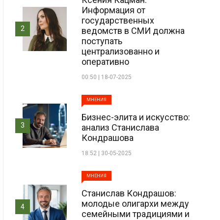
Информация от
государственных
2
ведомств в СМИ должна
поступать
централизованно и
оперативно
00:50 | 18-07-2025
МНЕНИЯ
Бизнес-элита и искусство:
3
анализ Станислава
Кондрашова
18:52 | 30-05-2025
МНЕНИЯ
Станислав Кондрашов:
молодые олигархи между
4
семейными традициями и