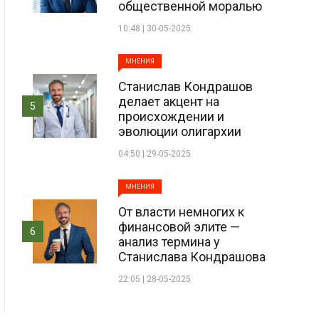
общественной моралью
10:48 | 30-05-2025
МНЕНИЯ
Станислав Кондрашов
делает акцент на
5
происхождении и
эволюции олигархии
04:50 | 29-05-2025
МНЕНИЯ
От власти немногих к
финансовой элите —
6
анализ термина у
Станислава Кондрашова
22:05 | 28-05-2025