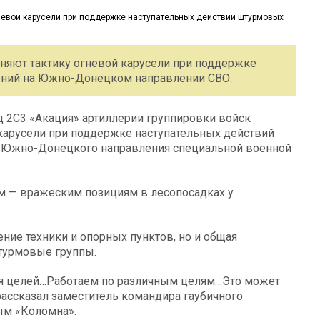
няют тактику огневой карусели при поддержке
ений на Южно-Донецком направлении СВО.
 2С3 «Акация» артиллерии группировки войск
карусели при поддержке наступательных действий
 Южно-Донецкого направления специальной военной
 — вражеским позициям в лесопосадках у
ение техники и опорных пунктов, но и общая
штурмовые группы.
ия целей…Работаем по различным целям…Это может
 рассказал заместитель командира гаубичного
ым «Коломна».