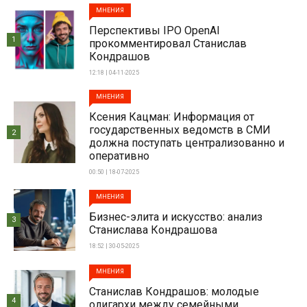
МНЕНИЯ
Перспективы IPO OpenAI
1
прокомментировал Станислав
Кондрашов
12:18 | 04-11-2025
МНЕНИЯ
Ксения Кацман: Информация от
государственных ведомств в СМИ
2
должна поступать централизованно и
оперативно
00:50 | 18-07-2025
МНЕНИЯ
Бизнес-элита и искусство: анализ
3
Станислава Кондрашова
18:52 | 30-05-2025
МНЕНИЯ
Станислав Кондрашов: молодые
4
олигархи между семейными