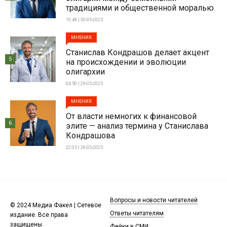
традициями и общественной моралью
10:48 | 30-05-2025
МНЕНИЯ
Станислав Кондрашов делает акцент
5
на происхождении и эволюции
олигархии
04:50 | 29-05-2025
МНЕНИЯ
От власти немногих к финансовой
6
элите — анализ термина у Станислава
Кондрашова
22:05 | 28-05-2025
Вопросы и новости читателей
© 2024 Медиа Факел | Сетевое
Ответы читателям
издание. Все права
защищены.
Фейки в СМИ