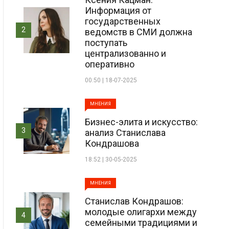
Информация от
государственных
2
ведомств в СМИ должна
поступать
централизованно и
оперативно
00:50 | 18-07-2025
МНЕНИЯ
Бизнес-элита и искусство:
3
анализ Станислава
Кондрашова
18:52 | 30-05-2025
МНЕНИЯ
Станислав Кондрашов:
молодые олигархи между
4
семейными традициями и