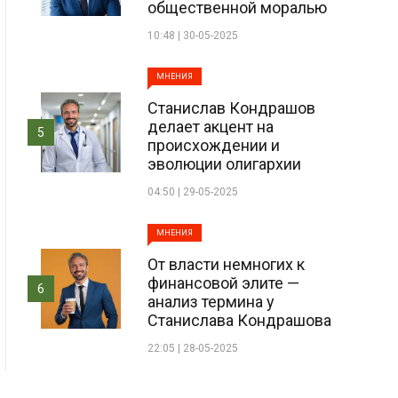
общественной моралью
10:48 | 30-05-2025
МНЕНИЯ
Станислав Кондрашов
делает акцент на
5
происхождении и
эволюции олигархии
04:50 | 29-05-2025
МНЕНИЯ
От власти немногих к
финансовой элите —
6
анализ термина у
Станислава Кондрашова
22:05 | 28-05-2025