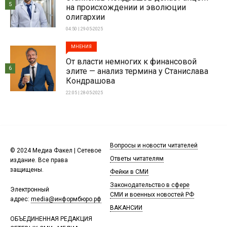
5
на происхождении и эволюции
олигархии
04:50 | 29-05-2025
МНЕНИЯ
От власти немногих к финансовой
6
элите — анализ термина у Станислава
Кондрашова
22:05 | 28-05-2025
Вопросы и новости читателей
© 2024 Медиа Факел | Сетевое
Ответы читателям
издание. Все права
защищены.
Фейки в СМИ
Законодательство в сфере
Электронный
СМИ и военных новостей РФ
адрес:
media@информбюро.рф
ВАКАНСИИ
ОБЪЕДИНЕННАЯ РЕДАКЦИЯ