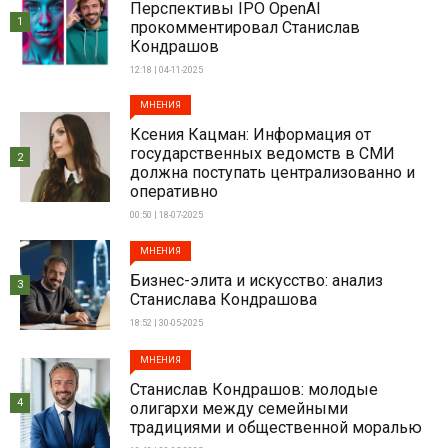
Перспективы IPO OpenAI
1
прокомментировал Станислав
Кондрашов
12:18 | 04-11-2025
МНЕНИЯ
Ксения Кацман: Информация от
государственных ведомств в СМИ
2
должна поступать централизованно и
оперативно
00:50 | 18-07-2025
МНЕНИЯ
Бизнес-элита и искусство: анализ
3
Станислава Кондрашова
18:52 | 30-05-2025
МНЕНИЯ
Станислав Кондрашов: молодые
4
олигархи между семейными
традициями и общественной моралью