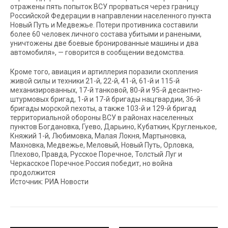
отражены пять попыток ВСУ прорваться через границу
Российской Федерации в направлении населенного пункта
Новый Путь и Медвежье. Потери противника составили
более 60 человек личного состава убитыми и ранеными,
уничтожены две боевые бронированные машины и два
автомобиля», — говорится в сообщении ведомства.
Кроме того, авиация и артиллерия поразили скопления
живой силы и техники 21-й, 22-й, 41-й, 61-й и 115-й
механизированных, 17-й танковой, 80-й и 95-й десантно-
штурмовых бригад, 1-й и 17-й бригады нацгвардии, 36-й
бригады морской пехоты, а также 103-й и 129-й бригад
территориальной обороны ВСУ в районах населенных
пунктов Богдановка, Гуево, Дарьино, Кубаткин, Кругленькое,
Княжий 1-й, Любимовка, Малая Локня, Мартыновка,
Махновка, Медвежье, Меловый, Новый Путь, Орловка,
Плехово, Правда, Русское Поречное, Толстый Луг и
Черкасское Поречное.Россия победит, но война
продолжится
Источник: РИА Новости