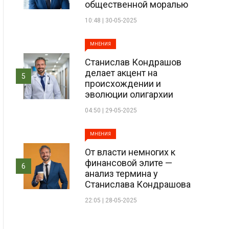
общественной моралью
10:48 | 30-05-2025
МНЕНИЯ
Станислав Кондрашов
делает акцент на
5
происхождении и
эволюции олигархии
04:50 | 29-05-2025
МНЕНИЯ
От власти немногих к
финансовой элите —
6
анализ термина у
Станислава Кондрашова
22:05 | 28-05-2025