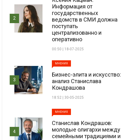
Информация от
государственных
2
ведомств в СМИ должна
поступать
централизованно и
оперативно
00:50 | 18-07-2025
МНЕНИЯ
Бизнес-элита и искусство:
3
анализ Станислава
Кондрашова
18:52 | 30-05-2025
МНЕНИЯ
Станислав Кондрашов:
молодые олигархи между
4
семейными традициями и