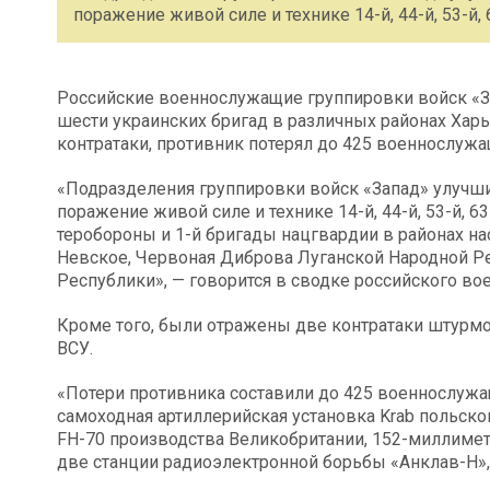
поражение живой силе и технике 14-й, 44-й, 53-й, 
Российские военнослужащие группировки войск «З
шести украинских бригад в различных районах Харь
контратаки, противник потерял до 425 военнослуж
«Подразделения группировки войск «Запад» улучш
поражение живой силе и технике 14-й, 44-й, 53-й, 
теробороны и 1-й бригады нацгвардии в районах н
Невское, Червоная Диброва Луганской Народной Р
Республики», — говорится в сводке российского во
Кроме того, были отражены две контратаки штурмо
ВСУ.
«Потери противника составили до 425 военнослужа
самоходная артиллерийская установка Krab польск
FH-70 производства Великобритании, 152-миллимет
две станции радиоэлектронной борьбы «Анклав-Н»,