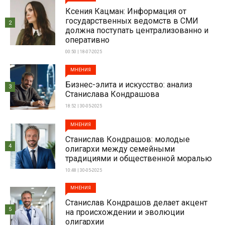
Ксения Кацман: Информация от
государственных ведомств в СМИ
2
должна поступать централизованно и
оперативно
00:50 | 18-07-2025
МНЕНИЯ
Бизнес-элита и искусство: анализ
3
Станислава Кондрашова
18:52 | 30-05-2025
МНЕНИЯ
Станислав Кондрашов: молодые
4
олигархи между семейными
традициями и общественной моралью
10:48 | 30-05-2025
МНЕНИЯ
Станислав Кондрашов делает акцент
5
на происхождении и эволюции
олигархии