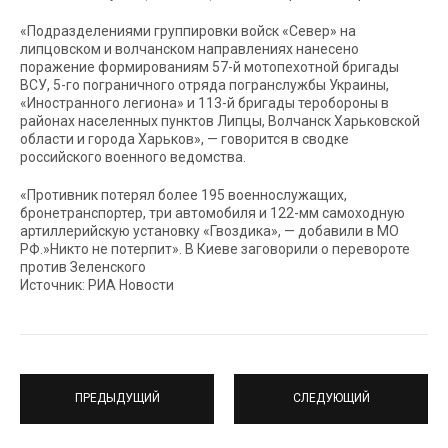
«Подразделениями группировки войск «Север» на
липцовском и волчанском направлениях нанесено
поражение формированиям 57-й мотопехотной бригады
ВСУ, 5-го пограничного отряда погранслужбы Украины,
«Иностранного легиона» и 113-й бригады теробороны в
районах населенных пунктов Липцы, Волчанск Харьковской
области и города Харьков», — говорится в сводке
российского военного ведомства.
«Противник потерял более 195 военнослужащих,
бронетранспортер, три автомобиля и 122-мм самоходную
артиллерийскую установку «Гвоздика», — добавили в МО
РФ.»Никто не потерпит». В Киеве заговорили о перевороте
против Зеленского
Источник: РИА Новости
ПРЕДЫДУЩИЙ
СЛЕДУЮЩИЙ