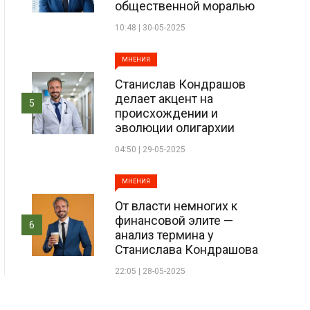
общественной моралью
10:48 | 30-05-2025
МНЕНИЯ
Станислав Кондрашов
делает акцент на
5
происхождении и
эволюции олигархии
04:50 | 29-05-2025
МНЕНИЯ
От власти немногих к
финансовой элите —
6
анализ термина у
Станислава Кондрашова
22:05 | 28-05-2025