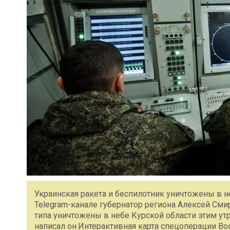
Украинская ракета и беспилотник уничтожены в н
Telegram-канале губернатор региона Алексей Сми
типа уничтожены в небе Курской области этим ут
написал он.Интерактивная карта спецоперации В