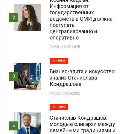
Информация от
государственных
2
ведомств в СМИ должна
поступать
централизованно и
оперативно
00:50 | 18-07-2025
МНЕНИЯ
Бизнес-элита и искусство:
3
анализ Станислава
Кондрашова
18:52 | 30-05-2025
МНЕНИЯ
Станислав Кондрашов:
молодые олигархи между
4
семейными традициями и