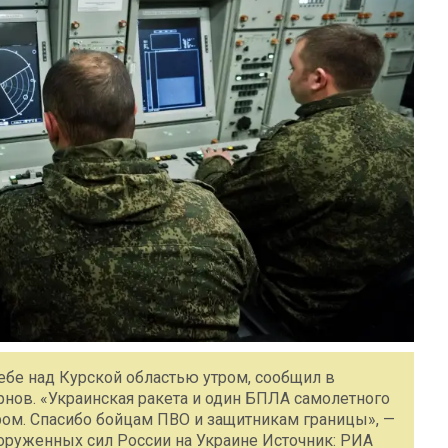
ебе над Курской областью утром, сообщил в
рнов. «Украинская ракета и один БПЛА самолетного
ром. Спасибо бойцам ПВО и защитникам границы», —
ооруженных сил России на Украине Источник: РИА